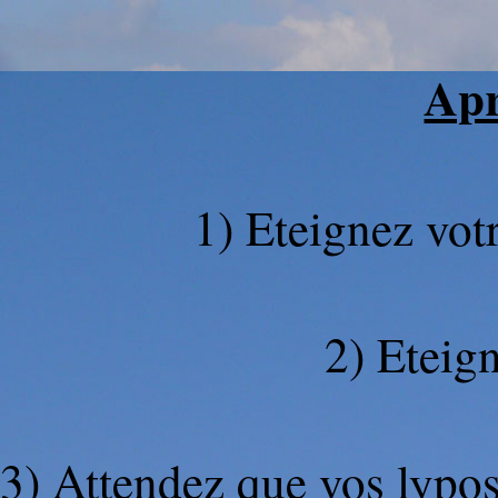
Apr
1) Eteignez vot
2) Eteign
3) Attendez que vos lypos