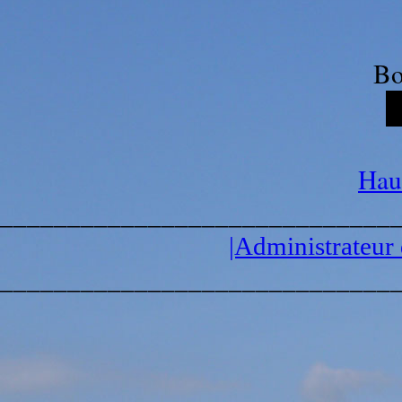
Bo
Haut
_____________________________
|Administrateur 
_____________________________