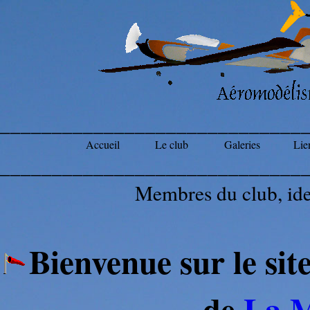
_____________________________
Accueil
Le club
Galeries
Lien
_____________________________
Membres du club, ide
Bienvenue sur le si
de
La 